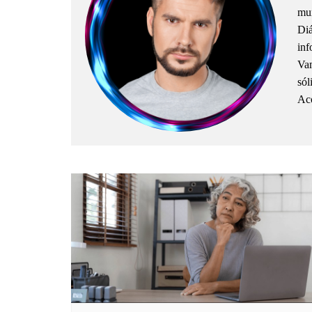
mun
Diá
inf
Vam
sól
Aco