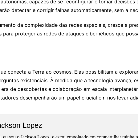
s autônomas, capazes de se reconfigurar e tomar decisões e
erão detectar e corrigir falhas automaticamente, sem a ne
ento da complexidade das redes espaciais, cresce a pre
s para proteger as redes de ataques cibernéticos que po
ue conecta a Terra ao cosmos. Elas possibilitam a explora
erguntas existenciais. À medida que a tecnologia avança, 
era de descobertas e colaboração em escala interplanetári
adores desempenharão um papel crucial em nos levar adian
ackson Lopez
, eu sou o Jackson Lopez, e estou empolgado em compartilhar minha pa