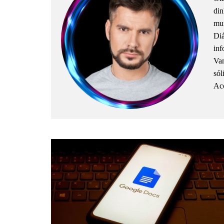
din
mun
Diá
inf
Vam
sól
Aco