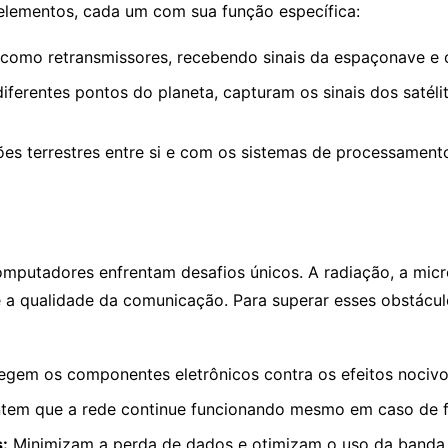
 elementos, cada um com sua função específica:
omo retransmissores, recebendo sinais da espaçonave e os
ferentes pontos do planeta, capturam os sinais dos satéli
s terrestres entre si e com os sistemas de processamento 
omputadores enfrentam desafios únicos. A radiação, a mic
 a qualidade da comunicação. Para superar esses obstácul
gem os componentes eletrônicos contra os efeitos nocivos
tem que a rede continue funcionando mesmo em caso de 
:
Minimizam a perda de dados e otimizam o uso da banda l