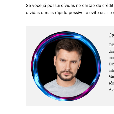
Se você já possui dívidas no cartão de crédi
dívidas o mais rápido possível e evite usar o 
J
Olá
din
mun
Diá
inf
Vam
sól
Aco