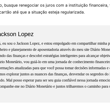
to, busque renegociar os juros com a instituição financeira
cartão até que a situação esteja regularizada.
ackson Lopez
, eu sou o Jackson Lopez, e estou empolgado em compartilhar minha pa
heiro e planejamento de aposentadoria através do meu site Diário Mon
do das finanças e descobri estratégias inteligentes para alcançar objet
rio Monetário, vou guiá-lo em uma jornada de conhecimento financeiro, 
ormações atualizadas para que você possa tomar decisões informadas e 
os explorar juntos as nuances das finanças, desvendar os segredos do 
ido. Mal posso esperar para ser seu guia confiável nessa jornada emoci
mpanhe-me no Diário Monetário e juntos trilharemos o caminho para 