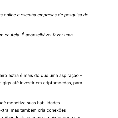
es online e escolha empresas de pesquisa de
om cautela. É aconselhável fazer uma
iro extra é mais do que uma aspiração –
 gigs até investir em criptomoedas, para
ocê monetize suas habilidades
 extra, mas também cria conexões
 no Etsy destaca como a paixão pode ser