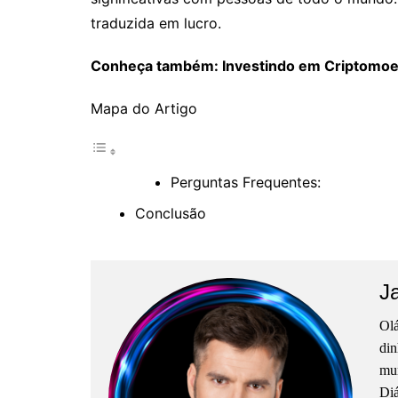
traduzida em lucro.
Conheça também: Investindo em Criptomoed
Mapa do Artigo
Perguntas Frequentes:
Conclusão
J
Olá
din
mun
Diá