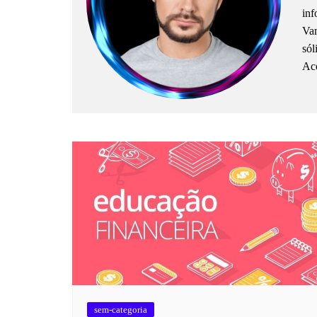
inf
Vam
sól
Aco
sem-categoria