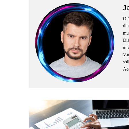
J
Olá
din
mun
Diá
inf
Vam
sól
Aco